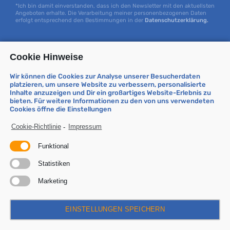
*Ich bin damit einverstanden, dass ich den Newsletter mit den aktuellsten
Angeboten erhalte. Die Verarbeitung meiner personenbezogenen Daten
erfolgt entsprechend den Bestimmungen in der
Datenschutzerklärung
.
STAY IN CONTACT
Cookie Hinweise
Wir können die Cookies zur Analyse unserer Besucherdaten
platzieren, um unsere Website zu verbessern, personalisierte
Inhalte anzuzeigen und Dir ein großartiges Website-Erlebnis zu
bieten. Für weitere Informationen zu den von uns verwendeten
Cookies öffne die Einstellungen
Cookie-Richtlinie
-
Impressum
AKTUELLES
Funktional
Was sind M2M Multinetz SIM-Karte für IoT -
Statistiken
Brauner Telecom
Marketing
3 Fakten für Multinetz M2M-SIM-Karten für IoT
Anwendungen
EINSTELLUNGEN SPEICHERN
SimHERO SIM-Karte, die PrePaid Multinetz SIM