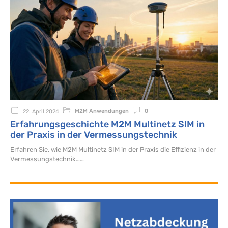
M2M Anwendungen
0
22. April 2024
Erfahrungsgeschichte M2M Multinetz SIM in
der Praxis in der Vermessungstechnik
Erfahren Sie, wie M2M Multinetz SIM in der Praxis die Effizienz in der
Vermessungstechnik…